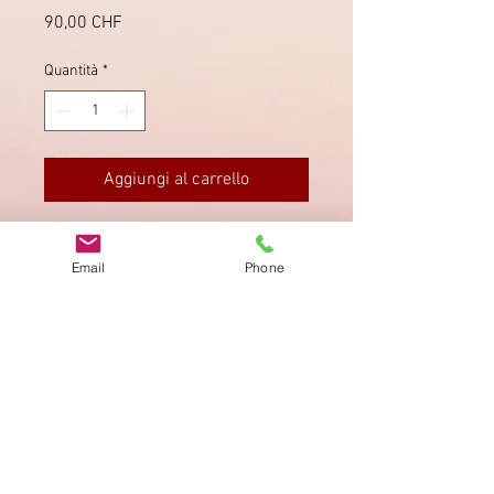
Prezzo
90,00 CHF
Quantità
*
Aggiungi al carrello
Fahrpost von Zug mit Stempel vom
17.7.1895 auf SBK 69c.
Email
Phone
Impronta
Privacy Policy
AGB
Bewertung
auf google!
© 2025 kimmelstiftung.ch