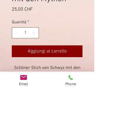
Prezzo
25,00 CHF
Quantità
*
Aggiungi al carrello
Schöner Stich von Schwyz mit den
Mythen im Hintergrund.
Einwandfreier Zustand. Ca. 16x11
Email
Phone
cm.
Impronta
Privacy Policy
AGB
Bewertung
auf google!