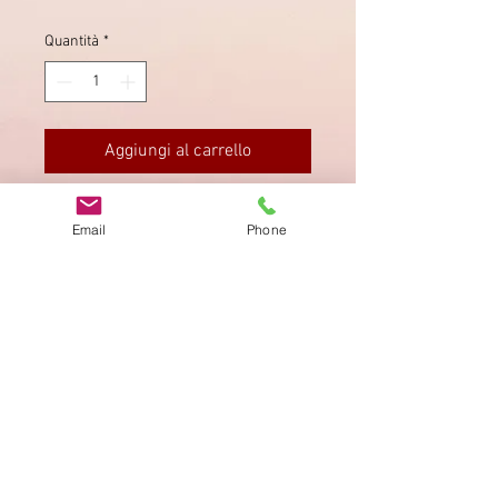
Quantità
*
Aggiungi al carrello
Sauber gestempelt.
Email
Phone
Impronta
Privacy Policy
AGB
Bewertung
auf google!
© 2025 kimmelstiftung.ch