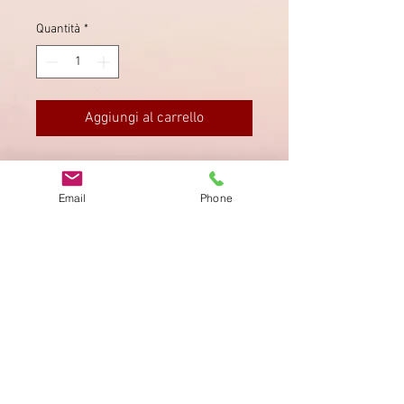
Quantità
*
Aggiungi al carrello
Von Neumünster via Zürich nach
Wädensweil, schwach gestempelt.
Email
Phone
Impronta
Privacy Policy
AGB
Bewertung
auf google!
© 2025 kimmelstiftung.ch