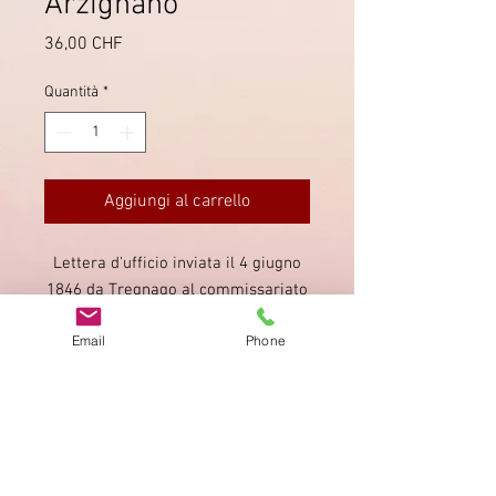
Arzignano
Prezzo
36,00 CHF
Quantità
*
Aggiungi al carrello
Lettera d'ufficio inviata il 4 giugno
1846 da Tregnago al commissariato
di Arzignano (circa 25 km). Scritta il
Email
Phone
2 giugno è stata risposta il 7 giugno
1846 (contenuto completo).
Impronta
Privacy Policy
AGB
Bewertung