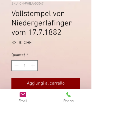
SKU: CH-PHILA-00047
Vollstempel von
Niedergerlafingen
vom 17.7.1882
Prezzo
32,00 CHF
Quantità
*
Aggiungi al carrello
Wunderschöner Vollstempel von
Email
Phone
Niedergerlafingen auf Stehender
Helvetia SBK 66A vvom 17.7.1882.