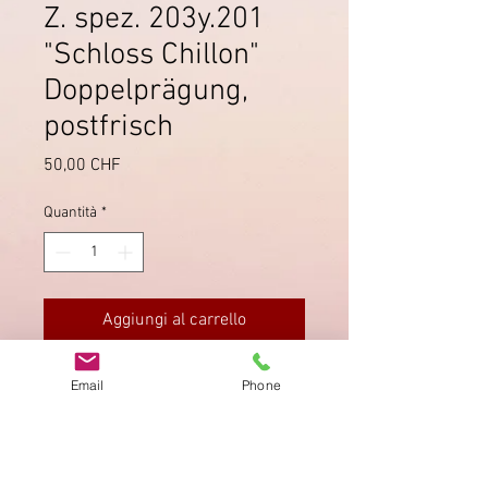
Z. spez. 203y.201
"Schloss Chillon"
Doppelprägung,
postfrisch
Prezzo
50,00 CHF
Quantità
*
Aggiungi al carrello
Viererblock mit Doppelprägung
Email
Phone
unten rechts. Zähnung und
Gummierung einwandfrei.