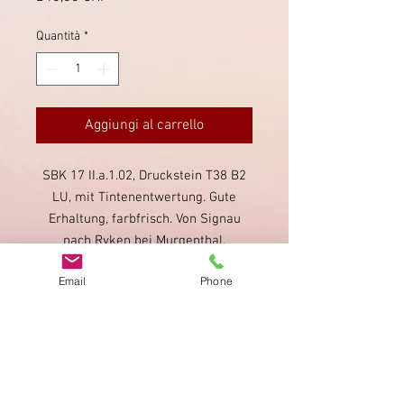
Quantità
*
Aggiungi al carrello
SBK 17 II.a.1.02, Druckstein T38 B2
LU, mit Tintenentwertung. Gute
Erhaltung, farbfrisch. Von Signau
nach Ryken bei Murgenthal,
Ankunftsstempel Murgenthal
Email
Phone
12.7.1851 rückseitig. Mit Attest
Kimmel.
Impronta
Privacy Policy
AGB
Bewertung