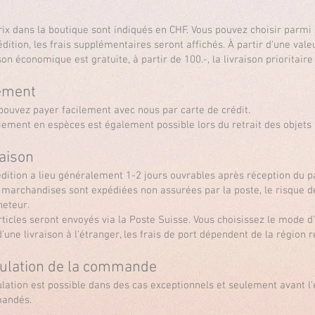
ix
rix dans la boutique sont indiqués en CHF. Vous pouvez choisir parmi
édition, les frais supplémentaires seront affichés. À partir d'une va
son économique est gratuite, à partir de 100.-, la livraison prioritaire
ement
pouvez payer facilement avec nous par carte de crédit.
iement en espèces est également possible lors du retrait des objet
raison
édition a lieu généralement 1-2 jours ouvrables après réception du 
s marchandises sont expédiées non assurées par la poste, le risque d
heteur.
rticles seront envoyés via la Poste Suisse. Vous choisissez le mode d
'une livraison à l'étranger, les frais de port dépendent de la région r
ulation de la commande
ulation est possible dans des cas exceptionnels et seulement avant l'
andés.