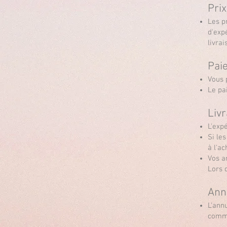
Pr
Les p
d'exp
livrai
Pai
Vous 
Le pa
Liv
L'exp
Si le
à l'ac
Vos a
Lors d
Ann
L'ann
comm