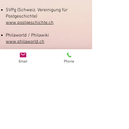
SVPg (Schweiz. Vereinigung für
Postgeschichte)
www.postgeschichte.ch
Philaworld / Philawiki
www.philaworld.ch
Federazione italiana Storia postale
(postal history)
Email
Phone
www.stampontheweb.com
Imprimer
Privacy Policy
AGB
Bewertung
auf google!
© 2025 kimmelstiftung.ch