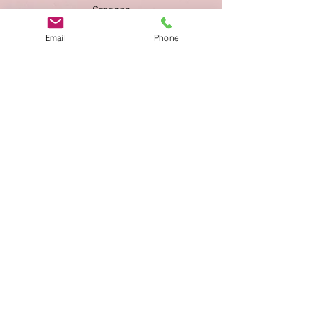
Greppen
U'Huenenberg
Email
Phone
Lax
Oron le Chatel
Lauenen
Bellwald 2x
Bellelay
Imprimer
Privacy Policy
AGB
Bewertung
auf google!
© 2025 kimmelstiftung.ch
info@kimmelstiftung.ch