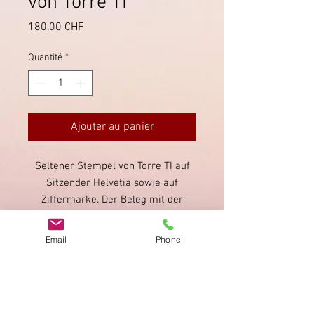
von Torre TI
Prix
180,00 CHF
Quantité
*
Ajouter au panier
Seltener Stempel von Torre TI auf
Sitzender Helvetia sowie auf
Ziffermarke. Der Beleg mit der
Ziffermarke weist Stockflecken auf,
doch ist dieser Stempel auf einer
Email
Phone
Ziffermarke bisher nicht
katalogisiert.