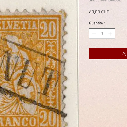
SKU : CH-PHILA-00362
Prix
60,00 CHF
Quantité
*
Aj