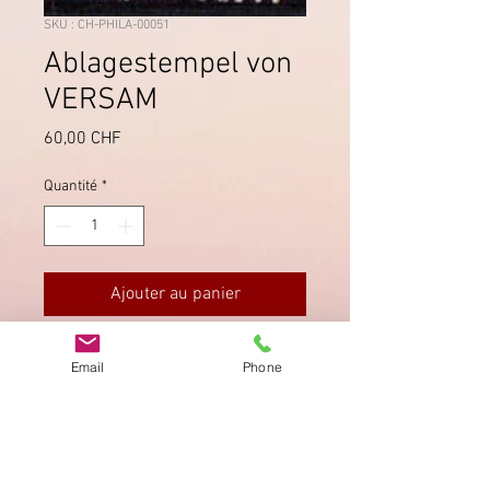
SKU : CH-PHILA-00051
Ablagestempel von
VERSAM
Prix
60,00 CHF
Quantité
*
Ajouter au panier
Seltener Ablagestempel von Versam
Email
Phone
auf SBK 32. Briefmarke sauber
gezähnt. Attest liegt bei.
Imprimer
Privacy Policy
AGB