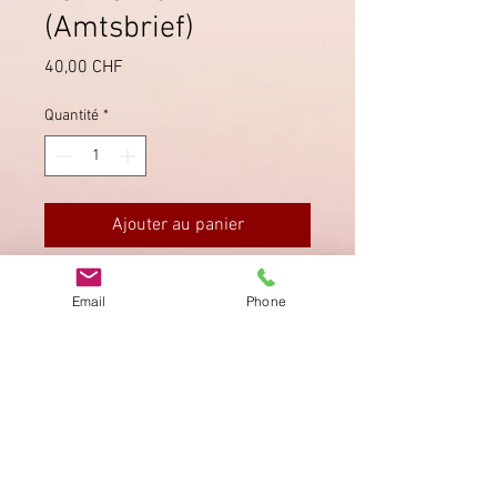
(Amtsbrief)
Prix
40,00 CHF
Quantité
*
Ajouter au panier
Lettera d'ufficio inviata da Ampezzo
Email
Phone
a Tolmezzo.
16 marzo 1823.
Imprimer
Privacy Policy
AGB
Bewertung
auf google!