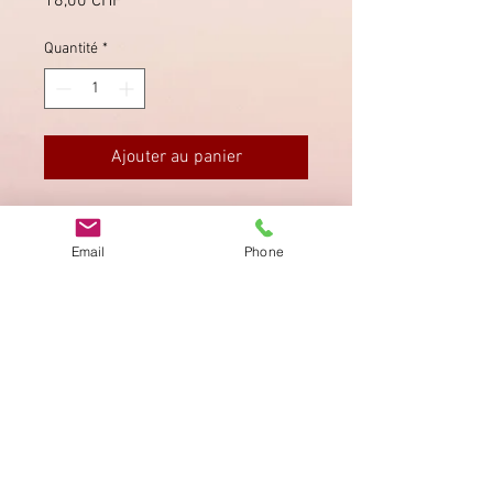
Prix
18,00 CHF
Quantité
*
Ajouter au panier
Ansichtskarte von Andermatt.
Unbeschriftet.
Email
Phone
Imprimer
Privacy Policy
AGB
Bewertung
auf google!
© 2025 kimmelstiftung.ch