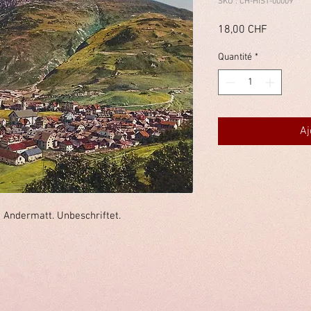
SKU : CH-HIST-00009
Prix
18,00 CHF
Quantité
*
Aj
 Andermatt. Unbeschriftet.