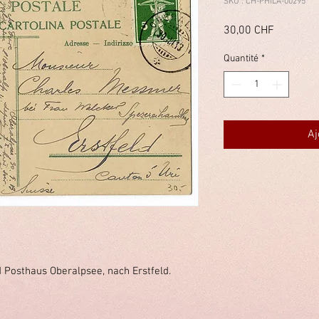
SKU : CH-PHILA-00295
Prix
30,00 CHF
Quantité
*
Aj
 Posthaus Oberalpsee, nach Erstfeld.