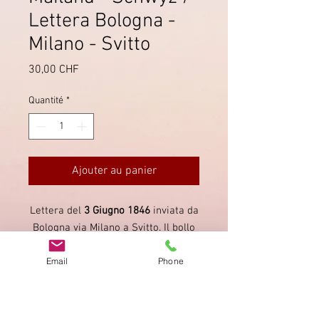
Lettera Bologna -
Milano - Svitto
Prix
30,00 CHF
Quantité
*
Ajouter au panier
Lettera del
3 Giugno 1846
inviata da
Bologna via Milano a Svitto. Il bollo
L.T.
secondo Vollmeier è stato
Email
Phone
utilizzato a partire dal 9.9.1846
(Vollmeier
5.24
). Si tratta dunque di
un primo utilizzo.