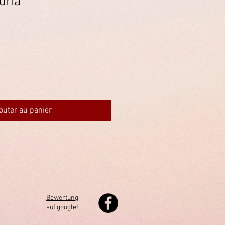
dria
outer au panier
Bewertung
auf google!