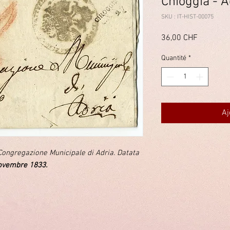
Chioggia - A
SKU : IT-HIST-00075
Prix
36,00 CHF
Quantité
*
Aj
 Congregazione Municipale di Adria. Datata
ovembre 1833.