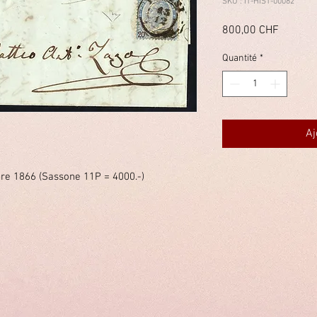
SKU : IT-HIST-00082
Prix
800,00 CHF
Quantité
*
Aj
re 1866 (Sassone 11P = 4000.-)
immelstiftung.c