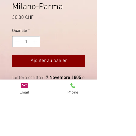
Milano-Parma
Prix
30,00 CHF
Quantité
*
Ajouter au panier
Lettera scritta il
7 Novembre 1805
e
spedita da Milano a Parma. Presenti
i bolli
5.53
(usato in partenza) ed il
Email
Phone
bollo
6.2
(Vollmeier).
Imprimer
Privacy Policy
AGB
Bewertung
auf google!