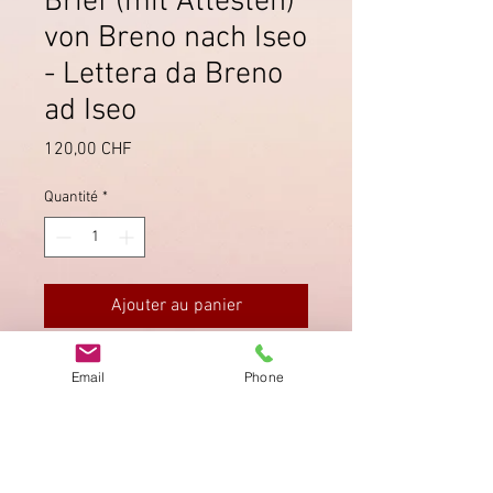
Brief (mit Attesten)
von Breno nach Iseo
- Lettera da Breno
ad Iseo
Prix
120,00 CHF
Quantité
*
Ajouter au panier
Lombardia: Lettera con
attestato di
Email
Phone
Sorani
inviata da Breno (Brescia).
19
Gennaio 1854
(Sassone 1760).