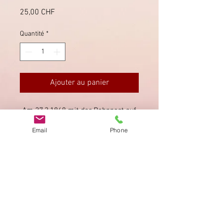
Prix
25,00 CHF
Quantité
*
Ajouter au panier
Am 27.3.1868 mit der Bahnpost auf
der Strecke Romanshorn - Bern
Email
Phone
befördert.
Imprimer
Privacy Policy
AGB
Bewertung
auf google!