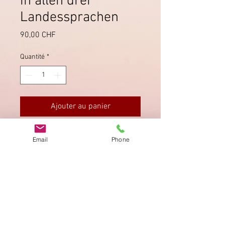
in allen drei
Landessprachen
Prix
90,00 CHF
Quantité
*
Ajouter au panier
ZBK Nr. 254-256, Abgestempelt am
Email
Phone
8.5.1942.
Imprimer
Privacy Policy
AGB
Bewertung
auf google!