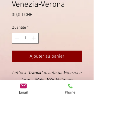
Venezia-Verona
Prix
30,00 CHF
Quantité
*
Ajouter au panier
Lettera "
franca
" inviata da Venezia a
Verona (Bollo
V26
, Vollmeier
Repubblica di Venezia Cataloghi).
Email
Phone
Ufficio postale di Verona in Venezia.
Data
13 Dicembre 1792
Imprimer
Privacy Policy
AGB
Bewertung