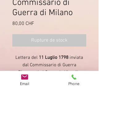
Commissario di
Guerra di Milano
Prix
80,00 CHF
Rupture de stock
Lettera del
11 Luglio 1798
inviata
dal Commissario di Guerra
Ripamonti al Generale Vignolle
(Ministro di Guerra). Vollemeier
Email
Phone
15.21
.
Imprimer
Privacy Policy
AGB
Bewertung
auf google!