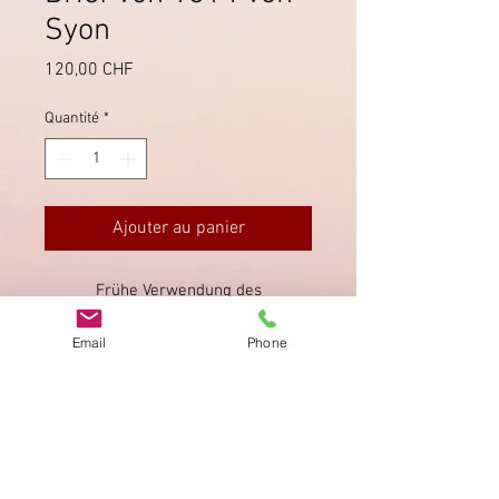
Syon
Prix
120,00 CHF
Quantité
*
Ajouter au panier
Frühe Verwendung des
Stabstempels "SYON". Via Pontarlier
Email
Phone
nach Besancon, mit interessantem
Briefinhalt.
Imprimer
Privacy Policy
AGB
Bewertung