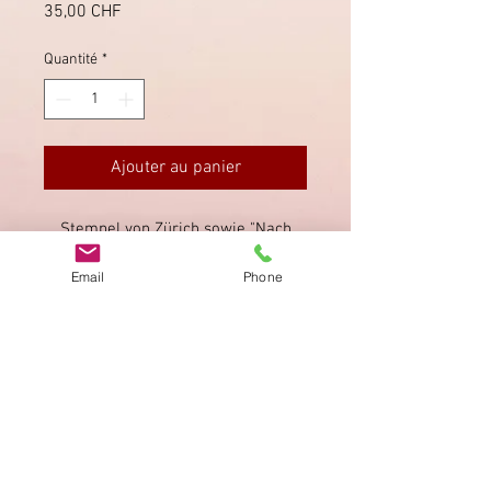
Prix
35,00 CHF
Quantité
*
Ajouter au panier
Stempel von Zürich sowie "Nach
Abgang der Post". Taxvermerke; mit
Email
Phone
Briefinhalt.
Imprimer
Privacy Policy
AGB
Bewertung
auf google!