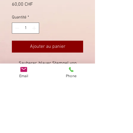
Prix
60,00 CHF
Quantité
*
Ajouter au panier
Sauberer, blauer Stempel von
Aarburg, rückseitig Ankunftstempel
Email
Phone
von Zofingen.
Imprimer
Privacy Policy
AGB
Bewertung
auf google!