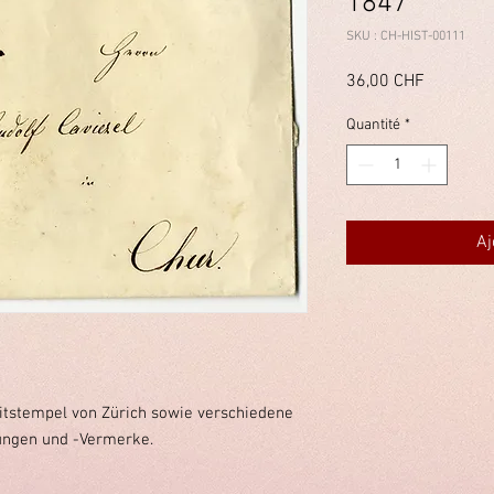
1847
SKU : CH-HIST-00111
Prix
36,00 CHF
Quantité
*
Aj
itstempel von Zürich sowie verschiedene
ngen und -Vermerke.