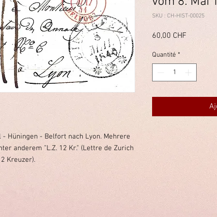
vom 8. Mai 
SKU : CH-HIST-00025
Prix
60,00 CHF
Quantité
*
Aj
l - Hüningen - Belfort nach Lyon. Mehrere
er anderem "L.Z. 12 Kr." (Lettre de Zurich
12 Kreuzer).