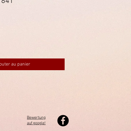
1841
outer au panier
Bewertung
auf google!