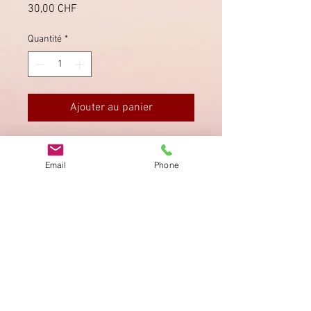
Prix
30,00 CHF
Quantité
*
Ajouter au panier
Mit frühem Stabstempel von Glarus,
4 Kreuzer Porto.
Email
Phone
Imprimer
Privacy Policy
AGB
Bewertung
auf google!
© 2025 kimmelstiftung.ch