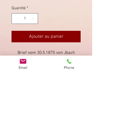
Quantité
*
Ajouter au panier
Brief vom 30.5.1875 von Jbach
(Ibach bei Schwyz) nach Langnau im
Kanton Bern.
Email
Phone
Imprimer
Privacy Policy
AGB
Bewertung
auf google!
© 2025 kimmelstiftung.ch