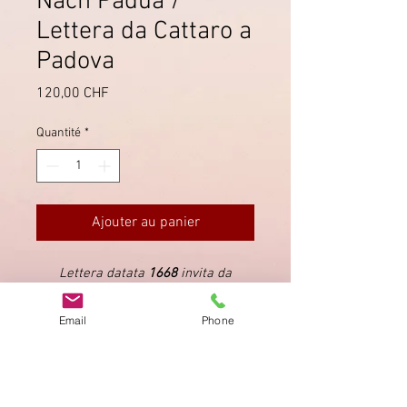
Nach Padua /
Lettera da Cattaro a
Padova
Prix
120,00 CHF
Quantité
*
Ajouter au panier
Lettera datata
1668
invita da
Cattaro (all'epoca sotto il dominio
veneziano) al Conte Giovanni de
Email
Phone
Lazara (*1621 - †1696) a Padova. La
lettera contiene 4 pagine.