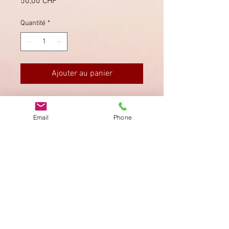
Prix
50,00 CHF
Quantité
*
Ajouter au panier
Gut erhaltener, roter Stabstempel
von Langenthal.
Email
Phone
Imprimer
Privacy Policy
AGB
Bewertung
auf google!
© 2025 kimmelstiftung.ch