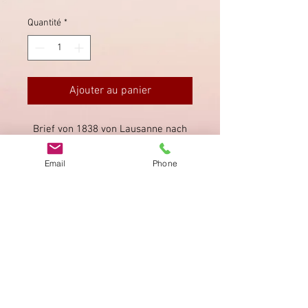
Quantité
*
Ajouter au panier
Brief von 1838 von Lausanne nach
Paris. Seltener Stempel "LV" (Lettre
Vaud), schwach lesbar.
Email
Phone
Imprimer
Privacy Policy
AGB
Bewertung
auf google!
© 2025 kimmelstiftung.ch