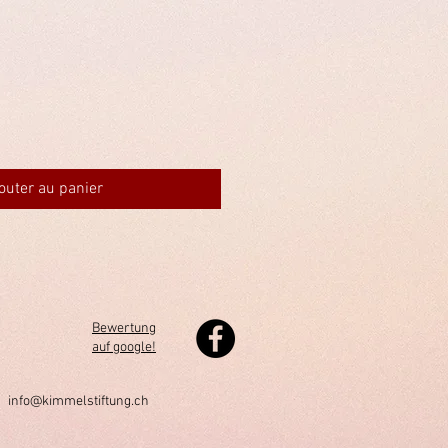
outer au panier
Bewertung
auf google!
h
info@kimmelstiftung.ch