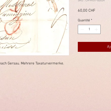
SKU : CH-HIST-00024
Prix
60,00 CHF
Quantité
*
Aj
 nach Gersau. Mehrere Taxaturvermerke.
immelstiftung.c