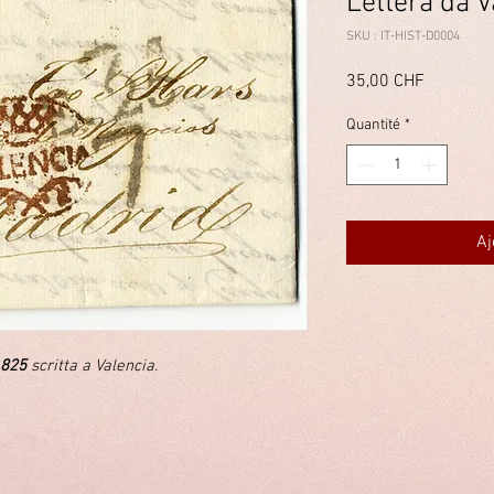
Lettera da V
SKU : IT-HIST-D0004
Prix
35,00 CHF
Quantité
*
Aj
1825
scritta a Valencia.