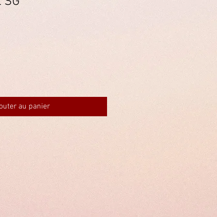
l SG
outer au panier