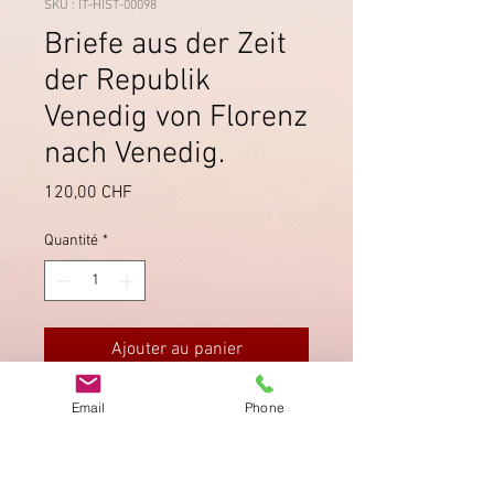
SKU : IT-HIST-00098
Briefe aus der Zeit
der Republik
Venedig von Florenz
nach Venedig.
Prix
120,00 CHF
Quantité
*
Ajouter au panier
Email
Phone
Lettere del periodo della Repubblica
di Venezia inviate da Firenze a
Venezia. Datate 1458 - 1459