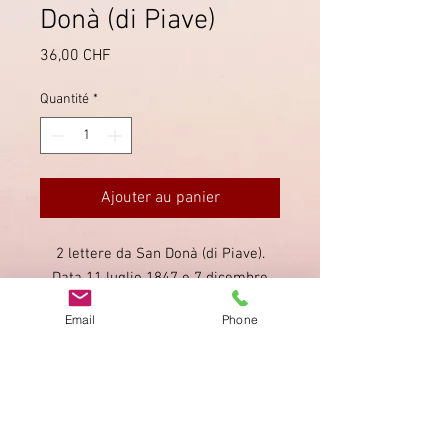
Donà (di Piave)
Prix
36,00 CHF
Quantité
*
Ajouter au panier
2 lettere da San Donà (di Piave).
Data 11 luglio 1847 e 7 dicembre
1836.
Email
Phone
Prezzo complessivo per entrambe le
lettere 36.- CHF
Imprimer
Privacy Policy
AGB
Bewertung