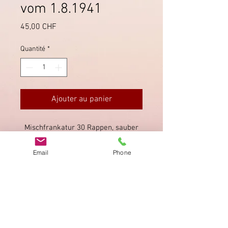
vom 1.8.1941
Prix
45,00 CHF
Quantité
*
Ajouter au panier
Mischfrankatur 30 Rappen, sauber
gestempelt "Schweiz. Automobil-
Postbureau" sowie "Bern" auf der
Email
Phone
Vorderseite. Farbfrisch.
Imprimer
Privacy Policy
AGB
Bewertung
auf google!