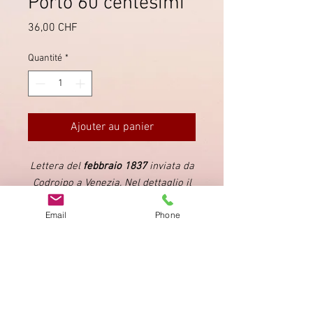
Porto 60 centesimi
Prix
36,00 CHF
Quantité
*
Ajouter au panier
Lettera del
febbraio 1837
inviata da
Codroipo a Venezia. Nel dettaglio il
peso della lettera (1 lotto) e relativo
Email
Phone
porto pagato dal destinatario (60
centesimi).
Imprimer
Privacy Policy
AGB
Bewertung