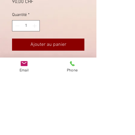
Prix
90,00 CHF
Quantité
*
Ajouter au panier
N.2 Dispaccio Telegrafico Bologna
del
1869.
Email
Phone
Imprimer
Privacy Policy
AGB
Bewertung
auf google!
© 2025 kimmelstiftung.ch