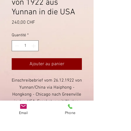
von 1922 aus
Yunnan in die USA
Prix
240,00 CHF
Quantité
*
Ajouter au panier
Einschreibebrief vom 26.12.1922 von
Yunnan/China via Haiphong -
Hongkong - Chicago nach Greenville
in den USA. Frankatur mit Werten,
welche nur in Yunnanfou verwendet
Email
Phone
werden durften. Kleine
Transportmängel, ansonsten guter
Zustand.