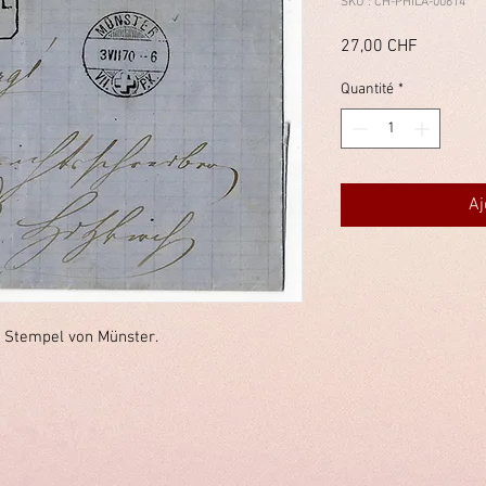
SKU : CH-PHILA-00614
Prix
27,00 CHF
Quantité
*
Aj
 Stempel von Münster.