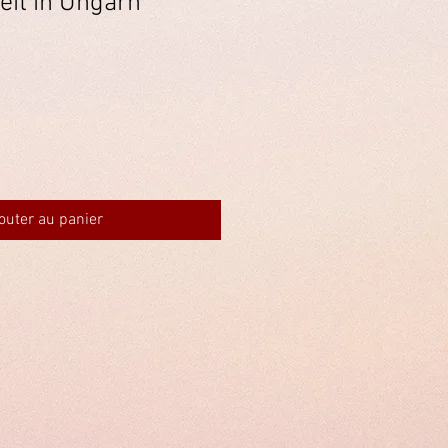
it in Ungarn
outer au panier