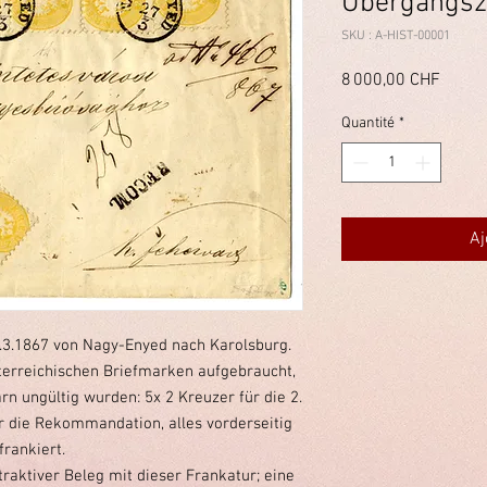
Übergangsze
SKU : A-HIST-00001
Prix
8 000,00 CHF
Quantité
*
Aj
3.1867 von Nagy-Enyed nach Karolsburg.
terreichischen Briefmarken aufgebraucht,
n ungültig wurden: 5x 2 Kreuzer für die 2.
r die Rekommandation, alles vorderseitig
frankiert.
traktiver Beleg mit dieser Frankatur; eine