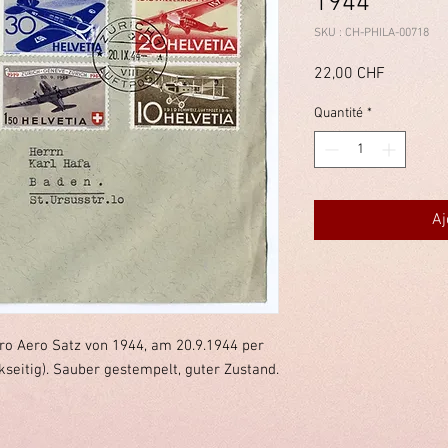
1944
SKU : CH-PHILA-00718
Prix
22,00 CHF
Quantité
*
Aj
ro Aero Satz von 1944, am 20.9.1944 per
seitig). Sauber gestempelt, guter Zustand.