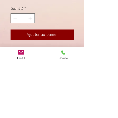
Quantité
*
Ajouter au panier
Tüblibrief von Aadorf via Au
(rückseitig).
Email
Phone
Imprimer
Privacy Policy
AGB
Bewertung
auf google!
© 2025 kimmelstiftung.ch